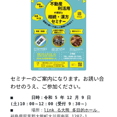
セミナーのご案内になります。お誘い合
わせのうえ、ご参加ください。
■
	日時：令和 5 年 12 月 9 日
(土)10：00～12：00（受付 9：30～）
■	場所：
link る大熊 多目的ホール 
福島県双葉郡大熊町大川原南平 1207-1 
