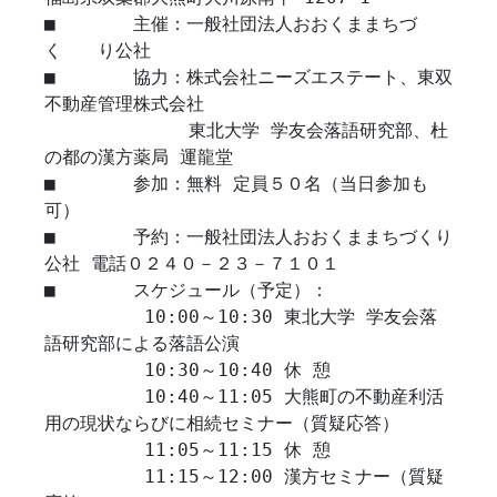
■	主催：一般社団法人おおくままちづ
く　　り公社 

■	協力：株式会社ニーズエステート、東双
不動産管理株式会社 

             東北大学 学友会落語研究部、杜
の都の漢方薬局 運龍堂 

■	参加：無料 定員５０名（当日参加も
可） 

■	予約：一般社団法人おおくままちづくり
公社 電話０２４０－２３－７１０１ 

■	スケジュール（予定）： 

         10:00～10:30 東北大学 学友会落
語研究部による落語公演 　

         10:30～10:40 休 憩 

         10:40～11:05 大熊町の不動産利活
用の現状ならびに相続セミナー（質疑応答） 

         11:05～11:15 休 憩 

         11:15～12:00 漢方セミナー（質疑