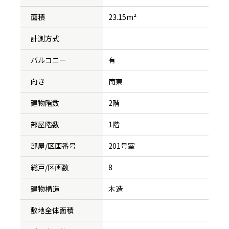
面積
23.15m²
計測方式
バルコニー
有
向き
南東
建物階数
2階
部屋階数
1階
部屋/区画番号
201号室
総戸/区画数
8
建物構造
木造
敷地全体面積