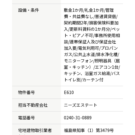
設備・条件
敷金1か月/礼金1か月/管理
費・共益費なし/普通賃貸借/
契約期間2年/損害保険料要加
入/更新料賃料の1か月分/ペッ
ト・ピアノ不可/事務所使用相
談/連帯保証人及び保証会社
加入要/電気利用可/プロパン
ガス/公共上水道/排水浄化槽/
モニターフォン/照明器具（居
室・キッチン）/エアコン1台/
キッチン、浴室ガス給湯/バス
トイレ別/カーテン付
物件番号
E610
担当不動産会社
ニーズエステート
電話番号
0240-31-0889
宅地建物取引業者
福島県知事（1）第3479号