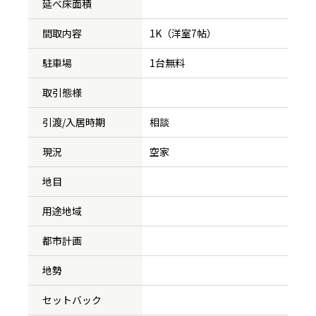
延べ床面積
間取内容
1K（洋室7帖）
駐車場
1台無料
取引態様
引渡/入居時期
相談
現況
空家
地目
用途地域
都市計画
地勢
セットバック