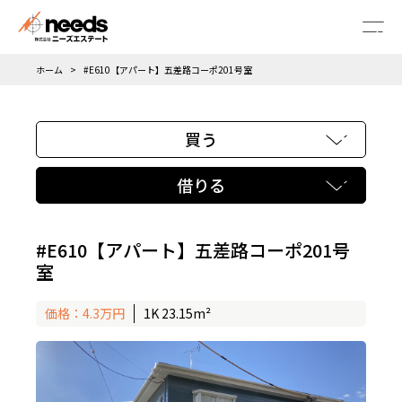
メニ
ホーム
#E610【アパート】五差路コーポ201号室
買う
借りる
#E610【アパート】五差路コーポ201号
室
価格：4.3万円
1K 23.15m²