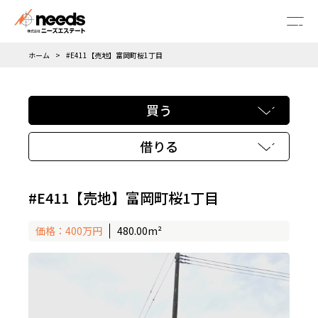
メニ
ホーム
#E411【売地】富岡町桜1丁目
買う
借りる
#E411【売地】富岡町桜1丁目
価格：400万円
480.00m²