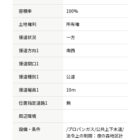
容積率
100%
土地権利
所有権
接道状況
一方
接道方向1
南西
接道間口1
接道種別1
公道
接道幅員1
10m
位置指定道路1
無
周辺環境
設備・条件
/プロパンガス/公共上下水道/
法令上の制限：夜の森地区計